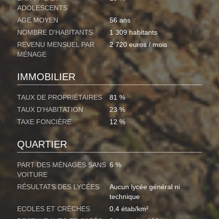
ADOLESCENTS
AGE MOYEN
56 ans
NOMBRE D'HABITANTS
1 309 habitants
REVENU MENSUEL PAR
2 720 euros / mois
MÉNAGE
IMMOBILIER
TAUX DE PROPRIÉTAIRES
81 %
TAUX D'HABITATION
23 %
TAXE FONCIÈRE
12 %
QUARTIER
PART DES MÉNAGES SANS
6 %
VOITURE
RÉSULTATS DES LYCÉES
Aucun lycée général ni
technique
ECOLES ET CRÈCHES
0,4 étab/km²