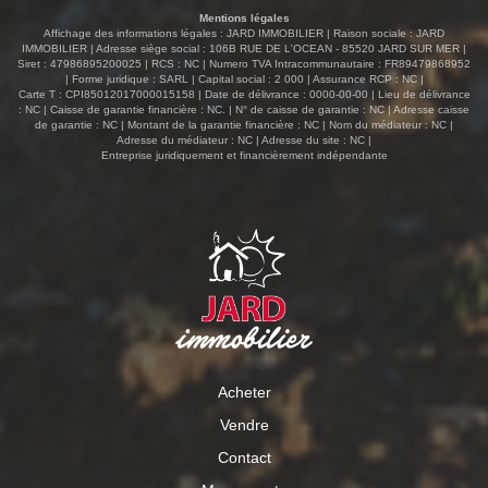
Mentions légales
Affichage des informations légales : JARD IMMOBILIER | Raison sociale : JARD
IMMOBILIER | Adresse siège social : 106B RUE DE L'OCEAN - 85520 JARD SUR MER |
Siret : 47986895200025 | RCS : NC | Numero TVA Intracommunautaire : FR89479868952
| Forme juridique : SARL | Capital social : 2 000 | Assurance RCP : NC |
Carte T : CPI85012017000015158 | Date de délivrance : 0000-00-00 | Lieu de délivrance
: NC | Caisse de garantie financière : NC. | N° de caisse de garantie : NC | Adresse caisse
de garantie : NC | Montant de la garantie financière : NC | Nom du médiateur : NC |
Adresse du médiateur : NC | Adresse du site : NC |
Entreprise juridiquement et financièrement indépendante
Acheter
Vendre
Contact