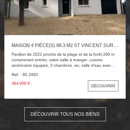
MAISON 4 PIÈCE(S) 88.3 M2 ST VINCENT SUR JARD
Pavillon de 2022 proche de la plage et de la forêt 200 m
comprenant entrée, salon salle à manger ,cuisine
américaine équipée, 3 chambres ,wc, salle d'eau avec
wc,cellier buanderie , garage, 375 m2 de terrain clos
Ref. : 85.2493
exposé ouest . A SAISIR !!!
364 000 €
DÉCOUVRIR
DÉCOUVRIR TOUS NOS BIENS