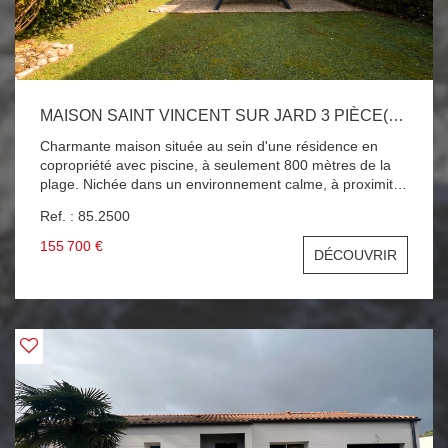
MAISON SAINT VINCENT SUR JARD 3 PIÈCE(S) 32 M2
Charmante maison située au sein d'une résidence en
copropriété avec piscine, à seulement 800 mètres de la
plage. Nichée dans un environnement calme, à proximité
de la forêt et des pistes cyclables, elle offre un cadre idéal
Ref. : 85.2500
pour se ressourcer. Elle se compose d'une entrée, d'un
séjour lumineux avec kitchenette aménagée, d'une
155 700 €
DÉCOUVRIR
chambre, d'une salle de bains avec WC, ainsi que d'une
mezzanine permettant plusieurs couchages. Un cellier
complète ce bien. En parfait état, cette maison est idéale
pour des séjours en famille ou un investissement
vacances. Une opportunité à ne pas manquer !