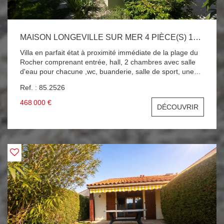
MAISON LONGEVILLE SUR MER 4 PIÈCE(S) 144 M2
Villa en parfait état à proximité immédiate de la plage du
Rocher comprenant entrée, hall, 2 chambres avec salle
d'eau pour chacune ,wc, buanderie, salle de sport, une
pièce, à l'étage ,grand salon salle à manger avec
Ref. : 85.2526
cheminée insert, cuisine américaine équipée, 3 ème
chambre avec salle de bains ,wc, 2 terrasses bien
468 000 €
DÉCOUVRIR
exposées, grand garage, 357 m2 de terrain. DU VOLUME
POUR CETTE VILLA A PROXIMITE IMMEDIATE DE LA
PLAGE DU ROCHER !!! A SAISIR !!!