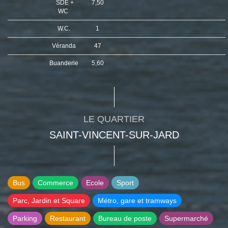
SDE +
7,50
WC
W.C.
1
Véranda
47
Buanderie
5,60
LE QUARTIER
SAINT-VINCENT-SUR-JARD
Bus
Commerce
Ecole
Sport
Parc, Jardin et Square
Métro, gare et tramways
Parking
Restaurant
Bureau de poste
Supermarché