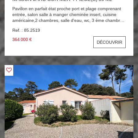
Pavillon en parfait état proche port et plage comprenant
entrée, salon salle à manger cheminée insert, cuisine
américaine,2 chambres, salle d'eau, wc, 3 ème chambre
en mezzanine, garage ,terrain de 500 m2 clos exposé
Ref. : 85.2519
sud . 300 M DU PORT ET DE LA PLAGE A SAISIR !!!
364 000 €
DÉCOUVRIR