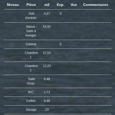
Niveau
Pièce
m2
Exp.
Vue
Commentaires
Hall
4,57
S
d'entrée
Séjour -
54,92
Salle à
manger
Cuisine
S
Chambre
12,53
1
Chambre
12,23
2
Salle
6,48
d'eau
W.C.
1,73
Cellier
9,46
Garage
23