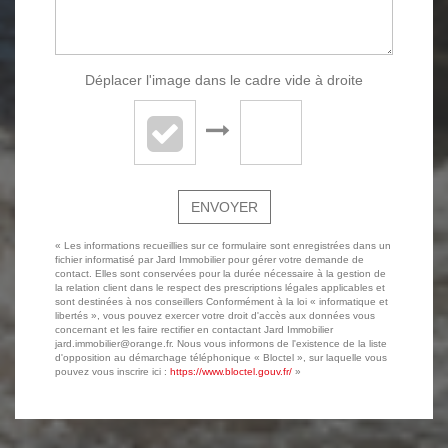
Déplacer l'image dans le cadre vide à droite
ENVOYER
« Les informations recueillies sur ce formulaire sont enregistrées dans un
fichier informatisé par Jard Immobilier pour gérer votre demande de
contact. Elles sont conservées pour la durée nécessaire à la gestion de
la relation client dans le respect des prescriptions légales applicables et
sont destinées à nos conseillers Conformément à la loi « informatique et
libertés », vous pouvez exercer votre droit d'accès aux données vous
concernant et les faire rectifier en contactant Jard Immobilier
jard.immobilier@orange.fr. Nous vous informons de l'existence de la liste
d'opposition au démarchage téléphonique « Bloctel », sur laquelle vous
pouvez vous inscrire ici :
https://www.bloctel.gouv.fr/
»