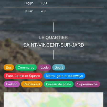
Loggia
30,91
Terrain
456
LE QUARTIER
SAINT-VINCENT-SUR-JARD
Bus
Commerce
Ecole
Sport
Parc, Jardin et Square
Métro, gare et tramways
Parking
Restaurant
Bureau de poste
Supermarché