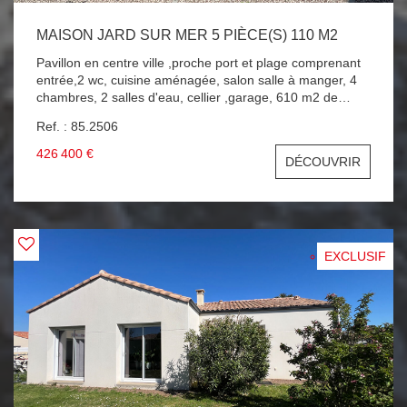
MAISON JARD SUR MER 5 PIÈCE(S) 110 M2
Pavillon en centre ville ,proche port et plage comprenant
entrée,2 wc, cuisine aménagée, salon salle à manger, 4
chambres, 2 salles d'eau, cellier ,garage, 610 m2 de
terrain clos . AU COEUR DE JARD SUR MER VILLA A
Ref. : 85.2506
SAISIR !!!
426 400 €
DÉCOUVRIR
EXCLUSIF