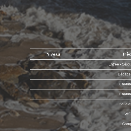
Niveau
Piè
Entrée - Séjou
Dégage
Chamb
Chamb
Salle d
W.C
Gara