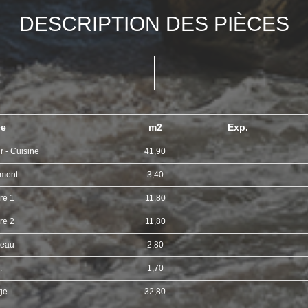
DESCRIPTION DES PIÈCES
ce
m2
Exp.
r - Cuisine
41,90
ment
3,40
re 1
11,80
re 2
11,80
'eau
2,80
.
1,70
ge
32,80