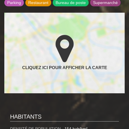
Parking
Restaurant
Bureau de poste
Supermarché
HABITANTS
DENSITÉ DE POPULATION
154 hab/km²