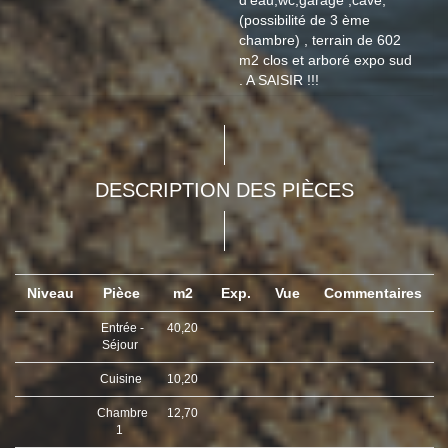
d'eau,wc,garage ,cave,
(possibilité de 3 ème
chambre) , terrain de 602
m2 clos et arboré expo sud
. A SAISIR !!!
DESCRIPTION DES PIÈCES
Niveau
Pièce
m2
Exp.
Vue
Commentaires
Entrée -
40,20
Séjour
Cuisine
10,20
Chambre
12,70
1