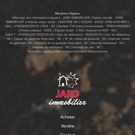
Mentions légales
Affichage des informations légales : JARD IMMOBILIER | Raison sociale : JARD
IMMOBILIER | Adresse siège social : 106B RUE DE L'OCEAN - 85520 JARD SUR MER |
Siret : 47986895200025 | RCS : NC | Numero TVA Intracommunautaire : FR89479868952
| Forme juridique : SARL | Capital social : 2 000 | Assurance RCP : NC |
Carte T : CPI85012017000015158 | Date de délivrance : 0000-00-00 | Lieu de délivrance
: NC | Caisse de garantie financière : NC. | N° de caisse de garantie : NC | Adresse caisse
de garantie : NC | Montant de la garantie financière : NC | Nom du médiateur : NC |
Adresse du médiateur : NC | Adresse du site : NC |
Entreprise juridiquement et financièrement indépendante
Acheter
Vendre
Contact