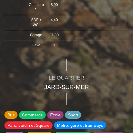
Chambre
8,90
2
SDE +
4,40
WC
Garage
11,30
Cave
20
LE QUARTIER
JARD-SUR-MER
Bus
Commerce
Ecole
Sport
Parc, Jardin et Square
Métro, gare et tramways