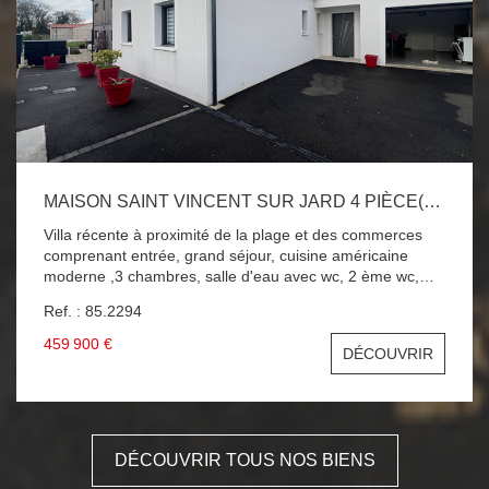
MAISON SAINT VINCENT SUR JARD 4 PIÈCE(S) 120 M2
Villa récente à proximité de la plage et des commerces
comprenant entrée, grand séjour, cuisine américaine
moderne ,3 chambres, salle d'eau avec wc, 2 ème wc,
cellier ,garage carrelé, grande terrasse couverte, terrain
Ref. : 85.2294
clos de 440 m2 . BELLES PRESTATIONS POUR CETTE
VILLA AU CALME D'UNE IMPASSE ! A SAISIR !!! Pour
459 900 €
DÉCOUVRIR
plus d'informations nous contacter. Honoraires charge
vendeur.
DÉCOUVRIR TOUS NOS BIENS