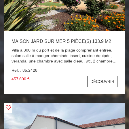
MAISON JARD SUR MER 5 PIÈCE(S) 133.9 M2
Villa à 300 m du port et de la plage comprenant entrée,
salon salle à manger cheminée insert, cuisine équipée,
véranda, une chambre avec salle d'eau, wc, 2 chambres,
salle d'eau+wc, studio indépendant avec salon ,cuisine
Ref. : 85.2428
américaine salle d'eau +wc , une chambre en mezzanine
,garage, terrain de 500m 2 clos et paysagé . A SAISIR !!!
457 600 €
DÉCOUVRIR