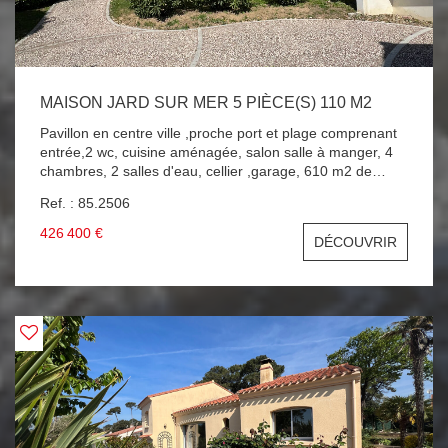
MAISON JARD SUR MER 5 PIÈCE(S) 110 M2
Pavillon en centre ville ,proche port et plage comprenant
entrée,2 wc, cuisine aménagée, salon salle à manger, 4
chambres, 2 salles d'eau, cellier ,garage, 610 m2 de
terrain clos . AU COEUR DE JARD SUR MER VILLA A
Ref. : 85.2506
SAISIR !!!
426 400 €
DÉCOUVRIR