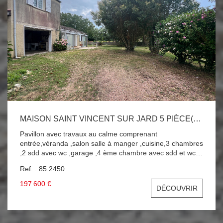
MAISON SAINT VINCENT SUR JARD 5 PIÈCE(S) 90 M2
Pavillon avec travaux au calme comprenant
entrée,véranda ,salon salle à manger ,cuisine,3 chambres
,2 sdd avec wc ,garage ,4 ème chambre avec sdd et wc
au dessus du garage, beau terrain de 1055 m2 paysagé .
Ref. : 85.2450
A SAISIR !!!
197 600 €
DÉCOUVRIR