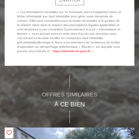
ENVOYER
« Les informations recueillies sur ce formulaire sont enregistrées dans un
fichier informatisé par Jard Immobilier pour gérer votre demande de
contact. Elles sont conservées pour la durée nécessaire à la gestion de
la relation client dans le respect des prescriptions légales applicables et
sont destinées à nos conseillers Conformément à la loi « informatique et
libertés », vous pouvez exercer votre droit d'accès aux données vous
concernant et les faire rectifier en contactant Jard Immobilier
jard.immobilier@orange.fr. Nous vous informons de l'existence de la liste
d'opposition au démarchage téléphonique « Bloctel », sur laquelle vous
pouvez vous inscrire ici :
https://www.bloctel.gouv.fr/
»
OFFRES SIMILAIRES
À CE BIEN