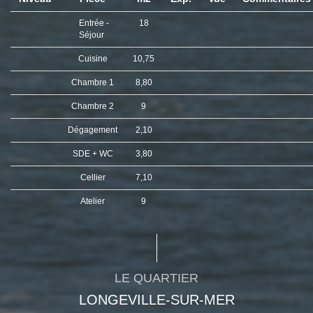
Entrée -
18
Séjour
Cuisine
10,75
Chambre 1
8,80
Chambre 2
9
Dégagement
2,10
SDE + WC
3,80
Cellier
7,10
Atelier
9
LE QUARTIER
LONGEVILLE-SUR-MER