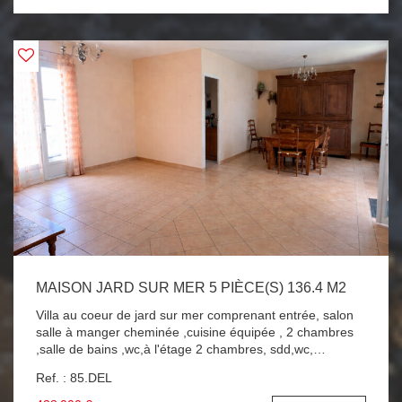
COEUR DE JARD SUR MER !!! A SAISIR !!!
MAISON JARD SUR MER 5 PIÈCE(S) 136.4 M2
Villa au coeur de jard sur mer comprenant entrée, salon
salle à manger cheminée ,cuisine équipée , 2 chambres
,salle de bains ,wc,à l'étage 2 chambres, sdd,wc,
cellier,cave ,2 garages , atelier, 615 M2 de terrain au
Ref. : 85.DEL
calme . A SAISIR VILLA AU CENTRE JARD SUR MER !!!