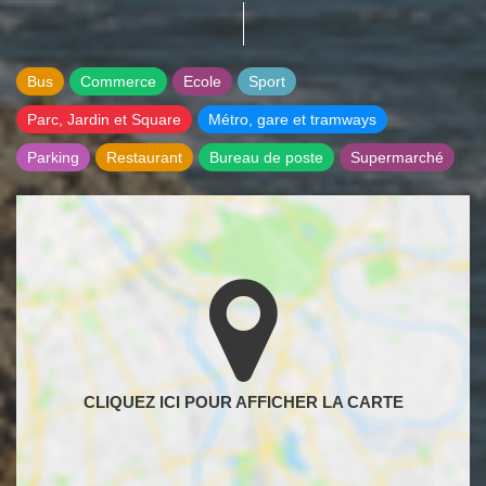
Bus
Commerce
Ecole
Sport
Parc, Jardin et Square
Métro, gare et tramways
Parking
Restaurant
Bureau de poste
Supermarché