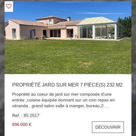
PROPRIÉTÉ JARD SUR MER 7 PIÈCE(S) 232 M2
Propriété au coeur de jard sur mer composée d'une
entrée ,cuisine équipée donnant sur un coin repas en
véranda , grand salon salle à manger, bureau,2
chambres, salle d'eau ,wc, piscine couverte et chauffée
Ref. : 85.2517
donnant directement sur le salon , à l'étage 3 chambres
,salle d'eau avec wc , grand garage double avec cave ,
896 000 €
DÉCOUVRIR
terrain clos et bien exposé de 1174 m2 , chauffage au sol
par géothermie . RARE !!! PROPRIETE DE STANDING AU