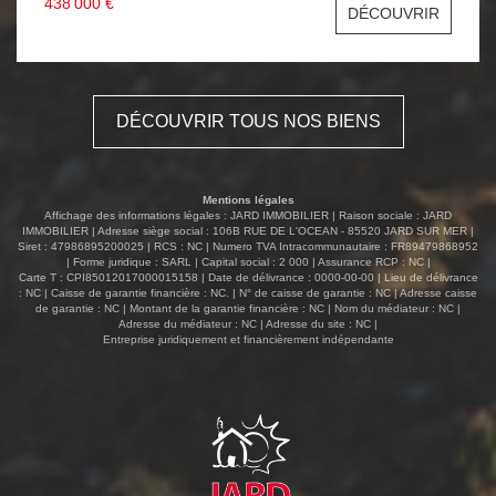
438 000 €
DÉCOUVRIR
DÉCOUVRIR TOUS NOS BIENS
Mentions légales
Affichage des informations légales : JARD IMMOBILIER | Raison sociale : JARD
IMMOBILIER | Adresse siège social : 106B RUE DE L'OCEAN - 85520 JARD SUR MER |
Siret : 47986895200025 | RCS : NC | Numero TVA Intracommunautaire : FR89479868952
| Forme juridique : SARL | Capital social : 2 000 | Assurance RCP : NC |
Carte T : CPI85012017000015158 | Date de délivrance : 0000-00-00 | Lieu de délivrance
: NC | Caisse de garantie financière : NC. | N° de caisse de garantie : NC | Adresse caisse
de garantie : NC | Montant de la garantie financière : NC | Nom du médiateur : NC |
Adresse du médiateur : NC | Adresse du site : NC |
Entreprise juridiquement et financièrement indépendante