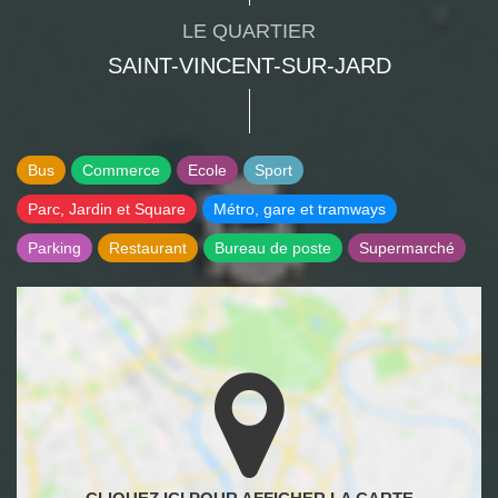
LE QUARTIER
SAINT-VINCENT-SUR-JARD
Bus
Commerce
Ecole
Sport
Parc, Jardin et Square
Métro, gare et tramways
Parking
Restaurant
Bureau de poste
Supermarché