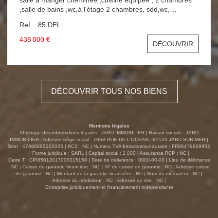
,salle de bains ,wc,à l'étage 2 chambres, sdd,wc,
cellier,cave ,2 garages , atelier, 615 M2 de terrain au
Ref. : 85.DEL
calme . A SAISIR VILLA AU CENTRE JARD SUR MER !!!
438 000 €
DÉCOUVRIR
DÉCOUVRIR TOUS NOS BIENS
Mentions légales
Affichage des informations légales : JARD IMMOBILIER | Raison sociale : JARD
IMMOBILIER | Adresse siège social : 106B RUE DE L'OCEAN - 85520 JARD SUR MER |
Siret : 47986895200025 | RCS : NC | Numero TVA Intracommunautaire : FR89479868952
| Forme juridique : SARL | Capital social : 2 000 | Assurance RCP : NC |
Carte T : CPI85012017000015158 | Date de délivrance : 0000-00-00 | Lieu de délivrance
: NC | Caisse de garantie financière : NC. | N° de caisse de garantie : NC | Adresse caisse
de garantie : NC | Montant de la garantie financière : NC | Nom du médiateur : NC |
Adresse du médiateur : NC | Adresse du site : NC |
Entreprise juridiquement et financièrement indépendante