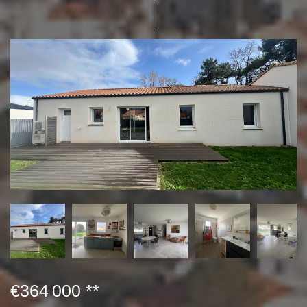
€364 000
**