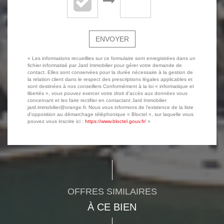
ENVOYER
« Les informations recueillies sur ce formulaire sont enregistrées dans un
fichier informatisé par Jard Immobilier pour gérer votre demande de
contact. Elles sont conservées pour la durée nécessaire à la gestion de
la relation client dans le respect des prescriptions légales applicables et
sont destinées à nos conseillers Conformément à la loi « informatique et
libertés », vous pouvez exercer votre droit d'accès aux données vous
concernant et les faire rectifier en contactant Jard Immobilier
jard.immobilier@orange.fr. Nous vous informons de l'existence de la liste
d'opposition au démarchage téléphonique « Bloctel », sur laquelle vous
pouvez vous inscrire ici :
https://www.bloctel.gouv.fr/
»
OFFRES SIMILAIRES
À CE BIEN