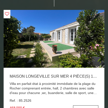
MAISON LONGEVILLE SUR MER 4 PIÈCE(S) 144 M2
Villa en parfait état à proximité immédiate de la plage du
Rocher comprenant entrée, hall, 2 chambres avec salle
d'eau pour chacune ,wc, buanderie, salle de sport, une
pièce, à l'étage ,grand salon salle à manger avec
Ref. : 85.2526
cheminée insert, cuisine américaine équipée, 3 ème
chambre avec salle de bains ,wc, 2 terrasses bien
468 000 €