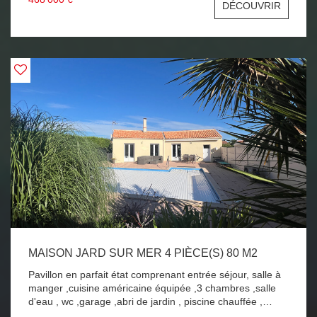
DÉCOUVRIR
exposées, grand garage, 357 m2 de terrain. DU VOLUME
POUR CETTE VILLA A PROXIMITE IMMEDIATE DE LA
PLAGE DU ROCHER !!! A SAISIR !!!
MAISON JARD SUR MER 4 PIÈCE(S) 80 M2
Pavillon en parfait état comprenant entrée séjour, salle à
manger ,cuisine américaine équipée ,3 chambres ,salle
d'eau , wc ,garage ,abri de jardin , piscine chauffée ,
terrain de 543 m2 clos et bien exposé . VILLA A SAISIR !!!