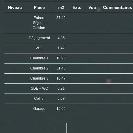
Niveau
Pièce
m2
Exp.
Vue
Commentaire
Entrée -
37,42
Séjour -
Cuisine
Dégagement
4,85
W.C.
1,47
Chambre 1
10,95
Chambre 2
11,45
Chambre 3
10,47
SDE + WC
6,91
Cellier
5,08
Garage
15,69