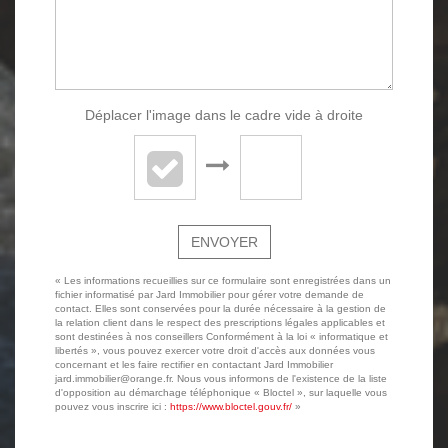
Déplacer l'image dans le cadre vide à droite
ENVOYER
« Les informations recueillies sur ce formulaire sont enregistrées dans un
fichier informatisé par Jard Immobilier pour gérer votre demande de
contact. Elles sont conservées pour la durée nécessaire à la gestion de
la relation client dans le respect des prescriptions légales applicables et
sont destinées à nos conseillers Conformément à la loi « informatique et
libertés », vous pouvez exercer votre droit d'accès aux données vous
concernant et les faire rectifier en contactant Jard Immobilier
jard.immobilier@orange.fr. Nous vous informons de l'existence de la liste
d'opposition au démarchage téléphonique « Bloctel », sur laquelle vous
pouvez vous inscrire ici :
https://www.bloctel.gouv.fr/
»