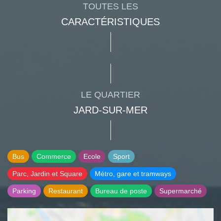
TOUTES LES
CARACTÉRISTIQUES
LE QUARTIER
JARD-SUR-MER
Bus
Commerce
Ecole
Sport
Parc, Jardin et Square
Métro, gare et tramways
Parking
Restaurant
Bureau de poste
Supermarché