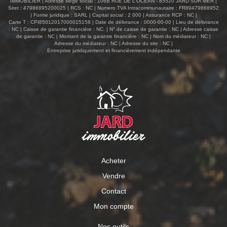
IMMOBILIER | Adresse siège social : 106B RUE DE L'OCEAN - 85520 JARD SUR MER |
Siret : 47986895200025 | RCS : NC | Numero TVA Intracommunautaire : FR89479868952
| Forme juridique : SARL | Capital social : 2 000 | Assurance RCP : NC |
Carte T : CPI85012017000015158 | Date de délivrance : 0000-00-00 | Lieu de délivrance
: NC | Caisse de garantie financière : NC. | N° de caisse de garantie : NC | Adresse caisse
de garantie : NC | Montant de la garantie financière : NC | Nom du médiateur : NC |
Adresse du médiateur : NC | Adresse du site : NC |
Entreprise juridiquement et financièrement indépendante
Acheter
Vendre
Contact
Mon compte
Nos outils