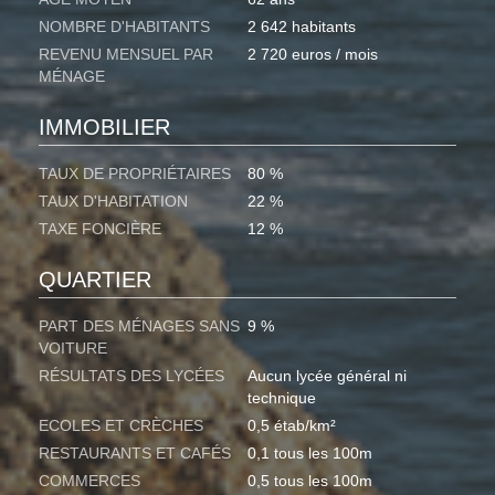
NOMBRE D'HABITANTS
2 642 habitants
REVENU MENSUEL PAR
2 720 euros / mois
MÉNAGE
IMMOBILIER
TAUX DE PROPRIÉTAIRES
80 %
TAUX D'HABITATION
22 %
TAXE FONCIÈRE
12 %
QUARTIER
PART DES MÉNAGES SANS
9 %
VOITURE
RÉSULTATS DES LYCÉES
Aucun lycée général ni
technique
ECOLES ET CRÈCHES
0,5 étab/km²
RESTAURANTS ET CAFÉS
0,1 tous les 100m
COMMERCES
0,5 tous les 100m