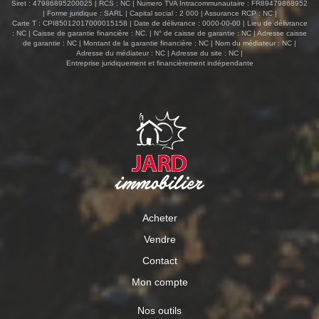
Siret : 47986895200025 | RCS : NC | Numero TVA Intracommunautaire : FR89479868952
| Forme juridique : SARL | Capital social : 2 000 | Assurance RCP : NC |
Carte T : CPI85012017000015158 | Date de délivrance : 0000-00-00 | Lieu de délivrance
: NC | Caisse de garantie financière : NC. | N° de caisse de garantie : NC | Adresse caisse
de garantie : NC | Montant de la garantie financière : NC | Nom du médiateur : NC |
Adresse du médiateur : NC | Adresse du site : NC |
Entreprise juridiquement et financièrement indépendante
Acheter
Vendre
Contact
Mon compte
Nos outils