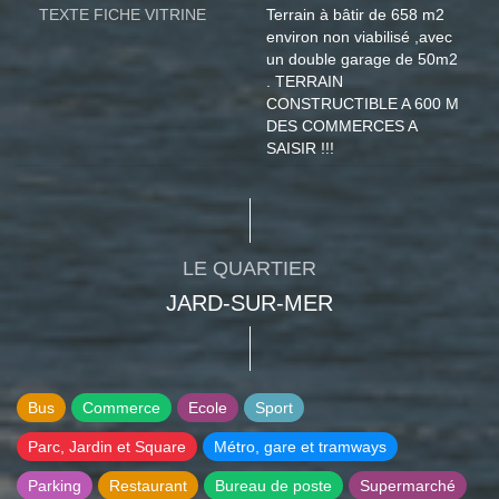
TEXTE FICHE VITRINE
Terrain à bâtir de 658 m2
environ non viabilisé ,avec
un double garage de 50m2
. TERRAIN
CONSTRUCTIBLE A 600 M
DES COMMERCES A
SAISIR !!!
LE QUARTIER
JARD-SUR-MER
Bus
Commerce
Ecole
Sport
Parc, Jardin et Square
Métro, gare et tramways
Parking
Restaurant
Bureau de poste
Supermarché