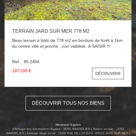
TERRAIN JARD SUR MER 778 M2
Beau terrain à bâtir de 778 m2 en bordure de forêt à 1km
du centre ville et proche , non viabilisé. A SAISIR !!!
Ref. : 85.2484
187 200 €
DÉCOUVRIR
DÉCOUVRIR TOUS NOS BIENS
Mentions légales
Affichage des informations légales : JARD IMMOBILIER | Raison sociale : JARD
IMMOBILIER | Adresse siège social : 106B RUE DE L'OCEAN - 85520 JARD SUR MER |