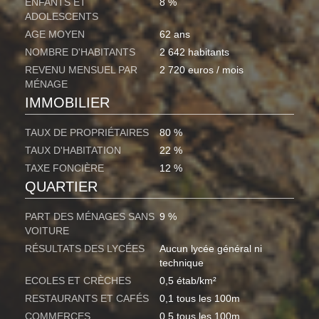
ENFANTS ET
8 %
ADOLESCENTS
AGE MOYEN
62 ans
NOMBRE D'HABITANTS
2 642 habitants
REVENU MENSUEL PAR
2 720 euros / mois
MÉNAGE
IMMOBILIER
TAUX DE PROPRIÉTAIRES
80 %
TAUX D'HABITATION
22 %
TAXE FONCIÈRE
12 %
QUARTIER
PART DES MÉNAGES SANS
9 %
VOITURE
RÉSULTATS DES LYCÉES
Aucun lycée général ni
technique
ECOLES ET CRÈCHES
0,5 étab/km²
RESTAURANTS ET CAFÉS
0,1 tous les 100m
COMMERCES
0,5 tous les 100m