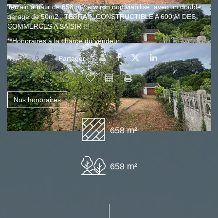
Terrain à bâtir de 658 m2 environ non viabilisé ,avec un double
garage de 50m2 . TERRAIN CONSTRUCTIBLE A 600 M DES
COMMERCES A SAISIR !!!
**
Honoraires à la charge du vendeur
Partager :
Nos honoraires
658 m²
658 m²