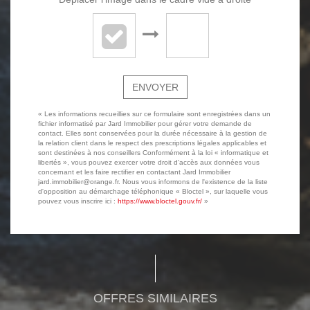
ENVOYER
« Les informations recueillies sur ce formulaire sont enregistrées dans un
fichier informatisé par Jard Immobilier pour gérer votre demande de
contact. Elles sont conservées pour la durée nécessaire à la gestion de
la relation client dans le respect des prescriptions légales applicables et
sont destinées à nos conseillers Conformément à la loi « informatique et
libertés », vous pouvez exercer votre droit d'accès aux données vous
concernant et les faire rectifier en contactant Jard Immobilier
jard.immobilier@orange.fr. Nous vous informons de l'existence de la liste
d'opposition au démarchage téléphonique « Bloctel », sur laquelle vous
pouvez vous inscrire ici :
https://www.bloctel.gouv.fr/
»
OFFRES SIMILAIRES