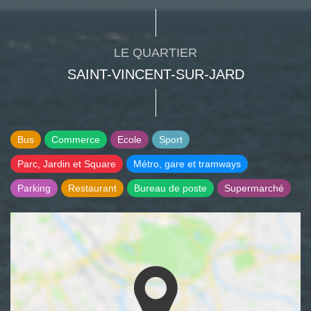
LE QUARTIER
SAINT-VINCENT-SUR-JARD
Bus
Commerce
Ecole
Sport
Parc, Jardin et Square
Métro, gare et tramways
Parking
Restaurant
Bureau de poste
Supermarché