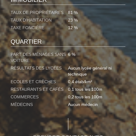
TAUX DE PROPRIÉTAIRES
81 %
TAUX D'HABITATION
23 %
TAXE FONCIÈRE
12 %
QUARTIER
PART DES MÉNAGES SANS
6 %
VOITURE
RÉSULTATS DES LYCÉES
Aucun lycée général ni
technique
ECOLES ET CRÈCHES
0,4 étab/km²
RESTAURANTS ET CAFÉS
0,1 tous les 100m
COMMERCES
0,2 tous les 100m
MÉDECINS
Aucun médecin