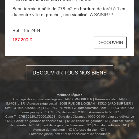
Beau terrain à bâtir de 778 m2 en bordure de forêt à 1km
du centre ville et proche , non viabilisé. A SAISIR !!!
Ref. : 85.2484
187 200 €
DÉCOUVRIR
DÉCOUVRIR TOUS NOS BIENS
Mentions légales
Affichage des informations légales : JARD IMMOBILIER | Raison sociale : JARD
IMMOBILIER | Adresse siège social : 106B RUE DE L'OCEAN - 85520 JARD SUR MER |
Siret : 47986895200025 | RCS : NC | Numero TVA Intracommunautaire : FR89479868952
| Forme juridique : SARL | Capital social : 2 000 | Assurance RCP : NC |
Carte T : CPI85012017000015158 | Date de délivrance : 0000-00-00 | Lieu de délivrance
: NC | Caisse de garantie financière : NC. | N° de caisse de garantie : NC | Adresse caisse
de garantie : NC | Montant de la garantie financière : NC | Nom du médiateur : NC |
Adresse du médiateur : NC | Adresse du site : NC |
Entreprise juridiquement et financièrement indépendante