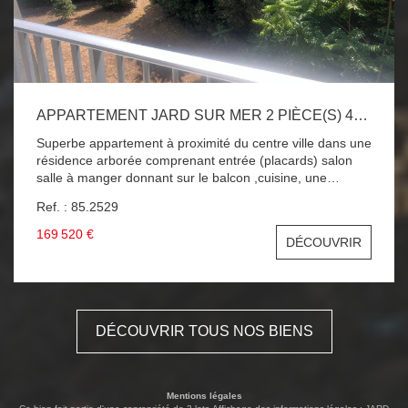
APPARTEMENT JARD SUR MER 2 PIÈCE(S) 47 M2
Superbe appartement à proximité du centre ville dans une
résidence arborée comprenant entrée (placards) salon
salle à manger donnant sur le balcon ,cuisine, une
chambre donnant aussi sur le balcon ,sdd+wc, garage et
Ref. : 85.2529
cave. A SAISIR !!!
169 520 €
DÉCOUVRIR
DÉCOUVRIR TOUS NOS BIENS
Mentions légales