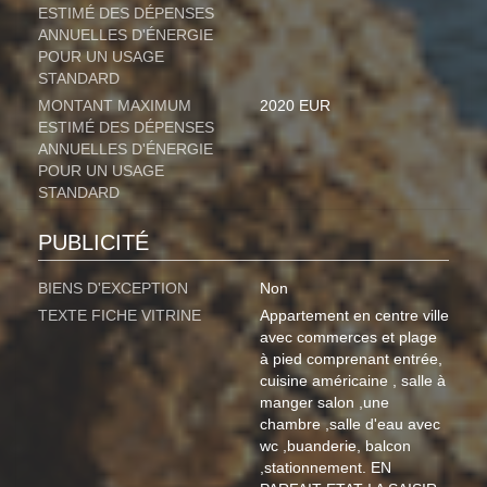
ESTIMÉ DES DÉPENSES
ANNUELLES D'ÉNERGIE
POUR UN USAGE
STANDARD
MONTANT MAXIMUM
2020 EUR
ESTIMÉ DES DÉPENSES
ANNUELLES D'ÉNERGIE
POUR UN USAGE
STANDARD
PUBLICITÉ
BIENS D'EXCEPTION
Non
TEXTE FICHE VITRINE
Appartement en centre ville
avec commerces et plage
à pied comprenant entrée,
cuisine américaine , salle à
manger salon ,une
chambre ,salle d'eau avec
wc ,buanderie, balcon
,stationnement. EN