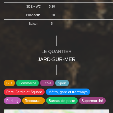
SDE + WC
5,30
Buanderie
1,20
Balcon
5
LE QUARTIER
JARD-SUR-MER
Bus
Commerce
Ecole
Sport
Parc, Jardin et Square
Métro, gare et tramways
Parking
Restaurant
Bureau de poste
Supermarché