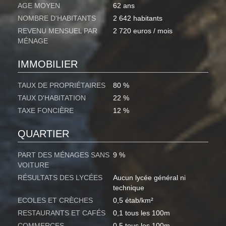
AGE MOYEN
62 ans
NOMBRE D'HABITANTS
2 642 habitants
REVENU MENSUEL PAR
2 720 euros / mois
MÉNAGE
IMMOBILIER
TAUX DE PROPRIÉTAIRES
80 %
TAUX D'HABITATION
22 %
TAXE FONCIÈRE
12 %
QUARTIER
PART DES MÉNAGES SANS
9 %
VOITURE
RÉSULTATS DES LYCÉES
Aucun lycée général ni
technique
ECOLES ET CRÈCHES
0,5 étab/km²
RESTAURANTS ET CAFÉS
0,1 tous les 100m
COMMERCES
0,5 tous les 100m