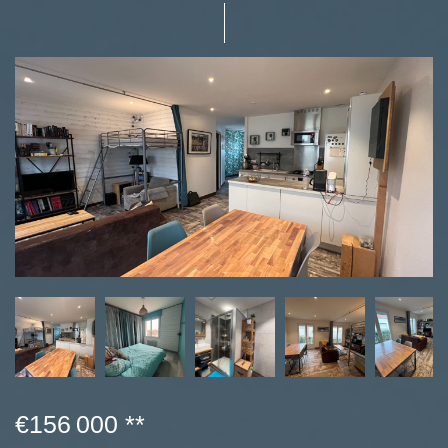
€156 000
**