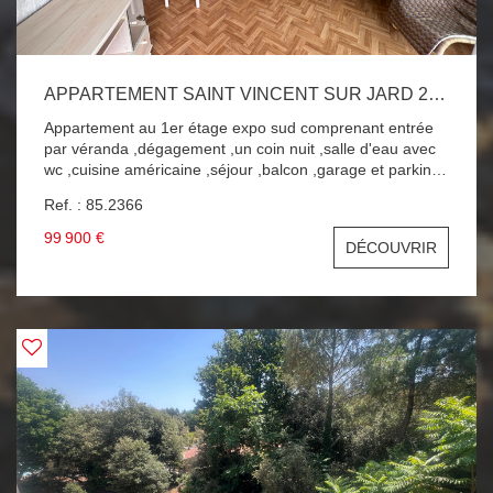
APPARTEMENT SAINT VINCENT SUR JARD 2 PIÈCE(S) 34.05 M2
Appartement au 1er étage expo sud comprenant entrée
par véranda ,dégagement ,un coin nuit ,salle d'eau avec
wc ,cuisine américaine ,séjour ,balcon ,garage et parking.
Quelques travaux à prévoir.PROCHE PLAGE ET
Ref. : 85.2366
COMMERCES ! A SAISIR !
99 900 €
DÉCOUVRIR