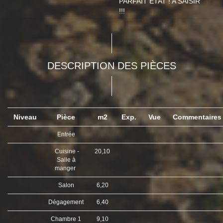
PARFAIT ETAT ! A SAISIR
!!!
DESCRIPTION DES PIÈCES
Niveau
Pièce
m2
Exp.
Vue
Commentaire
Entrée
Cuisine -
20,10
Salle à
manger
Salon
6,20
Dégagement
6,40
Chambre 1
9,10