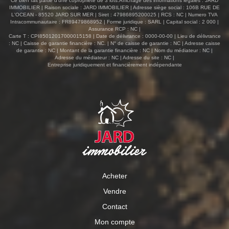
Ce bien fait partie d'une copropriété de 3 lots.Affichage des informations légales : JARD
IMMOBILIER | Raison sociale : JARD IMMOBILIER | Adresse siège social : 106B RUE DE
L'OCEAN - 85520 JARD SUR MER | Siret : 47986895200025 | RCS : NC | Numero TVA
Intracommunautaire : FR89479868952 | Forme juridique : SARL | Capital social : 2 000 |
Assurance RCP : NC |
Carte T : CPI85012017000015158 | Date de délivrance : 0000-00-00 | Lieu de délivrance
: NC | Caisse de garantie financière : NC. | N° de caisse de garantie : NC | Adresse caisse
de garantie : NC | Montant de la garantie financière : NC | Nom du médiateur : NC |
Adresse du médiateur : NC | Adresse du site : NC |
Entreprise juridiquement et financièrement indépendante
Acheter
Vendre
Contact
Mon compte