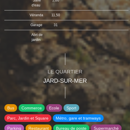
Salle
5,60
d'eau
Véranda
11,50
Garage
31
Abri de
jardin
LE QUARTIER
JARD-SUR-MER
Bus
Commerce
Ecole
Sport
Parc, Jardin et Square
Métro, gare et tramways
Parking
Restaurant
Bureau de poste
Supermarché