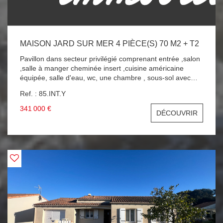
MAISON JARD SUR MER 4 PIÈCE(S) 70 M2 + T2
Pavillon dans secteur privilégié comprenant entrée ,salon
,salle à manger cheminée insert ,cuisine américaine
équipée, salle d'eau, wc, une chambre , sous-sol avec
garage ,un appartement avec une pièce de vie ,une
Ref. : 85.INT.Y
chambre ,sdd+wc , terrain de 665 m2 . A 100 M DE LA
PLAGE ! A SAISIR !!!
341 000 €
DÉCOUVRIR