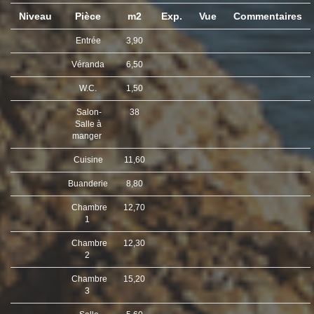
Niveau
Pièce
m2
Exp.
Vue
Commentaires
Entrée
3,90
Véranda
6,50
W.C.
1,50
Salon-
38
Salle à
manger
Cuisine
11,60
Buanderie
8,80
Chambre
12,70
1
Chambre
12,30
2
Chambre
15,20
3