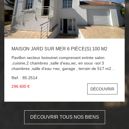
MAISON JARD SUR MER 6 PIÈCE(S) 100 M2
Pavillon secteur boisvinet comprenant entrée salon
,cuisine,2 chambres ,salle d'eau,wc, en sous -sol 3
chambres ,salle d'eau +wc, garage , terrain de 517 m2
clos exposé sud . IDEAL POUR VOS VACANCES EN
Ref. : 85.2514
FAMILLE AU BORD DE L4EAU 300 M A SAISIR !!!
296 400 €
DÉCOUVRIR
DÉCOUVRIR TOUS NOS BIENS