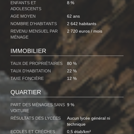
ENFANTS ET
8 %
ADOLESCENTS
AGE MOYEN
62 ans
NOMBRE D'HABITANTS
2 642 habitants
REVENU MENSUEL PAR
2 720 euros / mois
MÉNAGE
IMMOBILIER
TAUX DE PROPRIÉTAIRES
80 %
TAUX D'HABITATION
22 %
TAXE FONCIÈRE
12 %
QUARTIER
PART DES MÉNAGES SANS
9 %
VOITURE
RÉSULTATS DES LYCÉES
Aucun lycée général ni
technique
ECOLES ET CRÈCHES
0,5 étab/km²