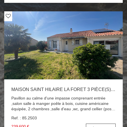
MAISON SAINT HILAIRE LA FORET 3 PIÈCE(S) 65.4 M2
Pavillon au calme d'une impasse comprenant entrée
,salon salle à manger poêle à bois, cuisine américaine
équipée, 2 chambres ,salle d'eau ,wc, grand cellier (poss
3ème chbre) ,véranda ,garage indépendant, 644 m2 clos
Ref. : 85.2503
. PAVILLON EN PARFAIT ETAT A SAISIR !!!
239 600 €