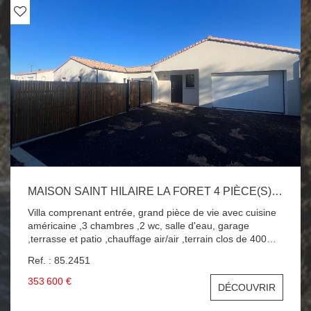
MAISON SAINT HILAIRE LA FORET 4 PIÈCE(S) 110 M2
Villa comprenant entrée, grand pièce de vie avec cuisine
américaine ,3 chambres ,2 wc, salle d'eau, garage
,terrasse et patio ,chauffage air/air ,terrain clos de 400m
2, A 5 MINUTES DES PLAGES ET DU CENTRE DE JARD
Ref. : 85.2451
SUR MER VILLA AVEC DE BELLES PRESTATIONS A
SAISIR !!!
353 600 €
DÉCOUVRIR