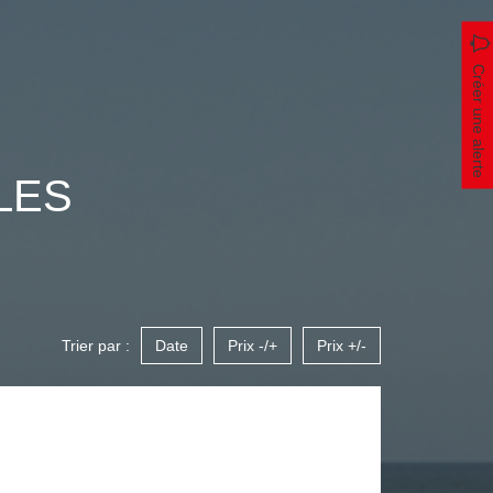
Créer une alerte
LES
Trier par :
Date
Prix -/+
Prix +/-