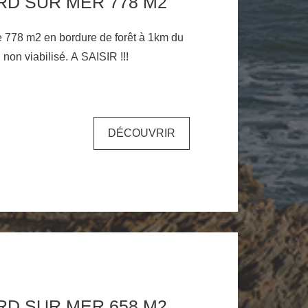
RD SUR MER 778 M2
de 778 m2 en bordure de forêt à 1km du
centre ville et proche , non viabilisé. A SAISIR !!!
DÉCOUVRIR
TERRAIN JARD SUR MER 658 M2 AVEC 50M2 DE GARAGE