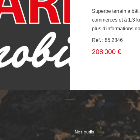
Superbe terrain à bâ
commerces et à 1,3 km d'une be
plus d'informations nous contact
vendeur.
Ref. : 85.2346
208 000 €
1
Nos outils