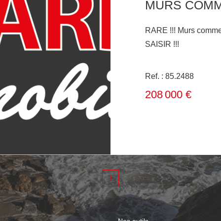
RARE !!! Murs commerc
SAISIR !!!
Ref. : 85.2488
208 000 €
1