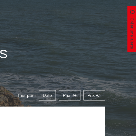
Créer une alerte
S
Trier par :
Date
Prix -/+
Prix +/-