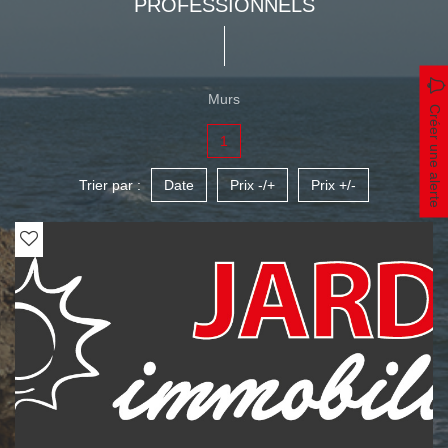
PROFESSIONNELS
Murs
Créer une alerte
1
Trier par :
Date
Prix -/+
Prix +/-