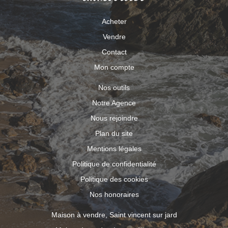
Acheter
Vendre
Contact
Mon compte
Nos outils
Notre Agence
Nous rejoindre
Plan du site
Mentions légales
Politique de confidentialité
Politique des cookies
Nos honoraires
Maison à vendre, Saint vincent sur jard